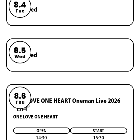
8.4
Reserved
Tue
8.5
Reserved
Wed
8.6
ONE LOVE ONE HEART Oneman Live 2026
Thu
“告白”
ONE LOVE ONE HEART
OPEN
START
14:30
15:30