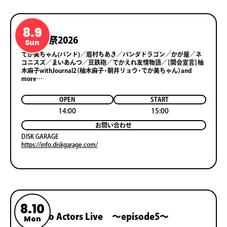
8.9
でか美祭2026
Sun
でか美ちゃん(バンド)／眉村ちあき／パンダドラゴン／かが屋／ネ
コニスズ／まいあんつ／豆鉄砲／でかえれ友情物語／［開会宣言］柚
木麻子withJournal2（柚木麻子・朝井リョウ・でか美ちゃん）and
more…
OPEN
START
14:00
15:00
お問い合わせ
DISK GARAGE
https://info.diskgarage.com/
8.10
Horipro Actors Live ～episode5～
Mon