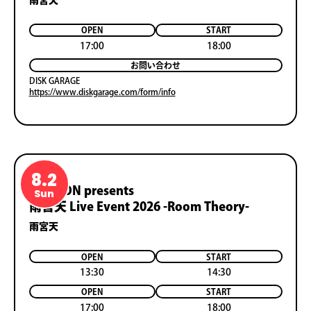
OPEN
START
17:00
18:00
お問い合わせ
DISK GARAGE
https://www.diskgarage.com/form/info
8.2
LAWSON presents
Sun
雨宮天 Live Event 2026 -Room Theory-
雨宮天
OPEN
START
13:30
14:30
OPEN
START
17:00
18:00