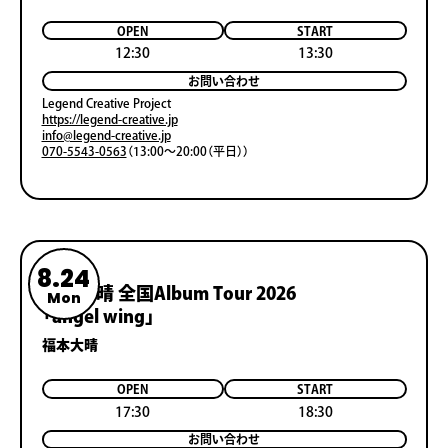
OPEN
START
12:30
13:30
お問い合わせ
Legend Creative Project
https://legend-creative.jp
info@legend-creative.jp
070-5543-0563
（13:00～20:00（平日））
8.24
福本大晴 全国Album Tour 2026
Mon
「angel wing」
福本大晴
OPEN
START
17:30
18:30
お問い合わせ