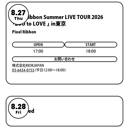
8.27
Pixel Ribbon Summer LIVE TOUR 2026
Thu
「ZOO to LOVE 」 in東京
Pixel Ribbon
OPEN
START
17:00
18:00
お問い合わせ
株式会社KIOKJAPAN
03-6434-0755
（平日12:00〜18:00）
8.28
Reserved
Fri