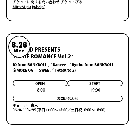
チケットに関する問い合わせ チケットぴあ
https://t.pia.jp/help/
8.26
VALLAD PRESENTS
Wed
『RYDE ROMANCE Vol.2』
IO from BANKROLL ／ Kaneee ／ Ryohu from BANKROLL ／
＄MOKE OG ／ SWEE ／ Tete(A to Z)
OPEN
START
18:00
19:00
お問い合わせ
キョードー東京
0570-550-799
（平日11:00〜18:00／土日祝10:00〜18:00）