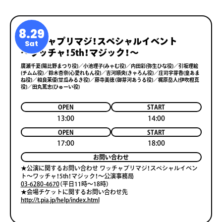
8.29
ワッチャプリマジ！スペシャルイベント
Sat
〜ワッチャ！5th！マジック！〜
廣瀬千夏(陽⽐野まつり役)／⼩池理⼦(みゃむ役)／内⽥彩(弥⽣ひな役)／引坂理絵
(チムム役)／鈴⽊杏奈(⼼愛れもん役)／吉河順央(きゃろん役)／庄司宇芽⾹(皇あま
ね役)／相良茉優(⽢⽠みるき役)／藤寺美徳（御芽河あうる役)／梶原岳⼈(伊吹橙真
役)／⽥丸篤志(ひゅーい役)
OPEN
START
13:00
14:00
OPEN
START
17:00
18:00
お問い合わせ
★公演に関するお問い合わせ ワッチャプリマジ！スペシャルイベン
ト〜ワッチャ！5th！マジック！〜公演事務局
03-6280-4670
（平⽇11時〜18時）
★会場チケットに関するお問い合わせ先
http://t.pia.jp/help/index.html