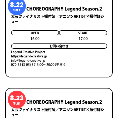
8.22
Anime CHOREOGRAPHY Legend Season.2
Sat
大会ファイナリスト振付師／アニソンARTIST×振付師シ
ョー
OPEN
START
16:00
17:00
お問い合わせ
Legend Creative Project
https://legend-creative.jp
info@legend-creative.jp
070-5543-0563
（13:00～20:00（平日））
8.23
Anime CHOREOGRAPHY Legend Season.2
Sun
大会ファイナリスト振付師／アニソンARTIST×振付師シ
ョー