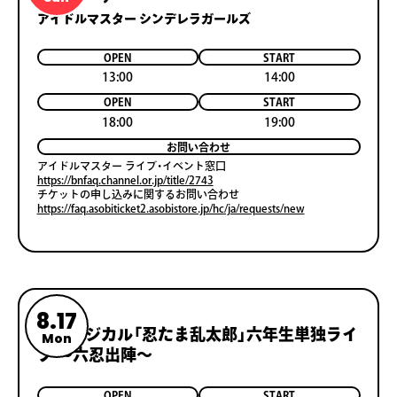
アイドルマスター シンデレラガールズ
OPEN
START
13:00
14:00
OPEN
START
18:00
19:00
お問い合わせ
アイドルマスター ライブ・イベント窓口
https://bnfaq.channel.or.jp/title/2743
チケットの申し込みに関するお問い合わせ
https://faq.asobiticket2.asobistore.jp/hc/ja/requests/new
8.17
ミュージカル「忍たま乱太郎」六年生単独ライ
Mon
ブ ～六忍出陣～
OPEN
START