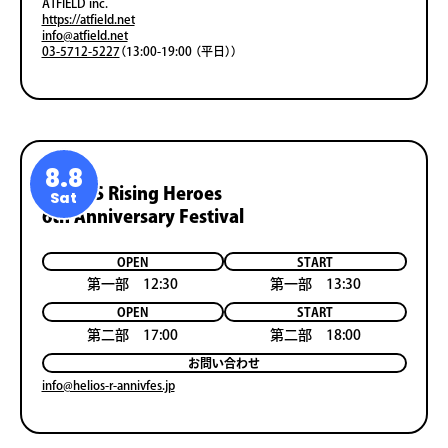
ATFIELD inc.
https://atfield.net
info@atfield.net
03-5712-5227
（13:00-19:00 （平日））
8.8
HELIOS Rising Heroes
Sat
6th Anniversary Festival
OPEN
START
第一部 12:30
第一部 13:30
OPEN
START
第二部 17:00
第二部 18:00
お問い合わせ
info@helios-r-annivfes.jp