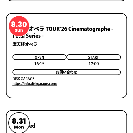
8.30
摩天楼オペラ TOURʼ26 Cinematographe -
Sun
Final Series -
摩天楼オペラ
OPEN
START
16:15
17:00
お問い合わせ
DISK GARAGE
https://info.diskgarage.com/
8.31
Reserved
Mon