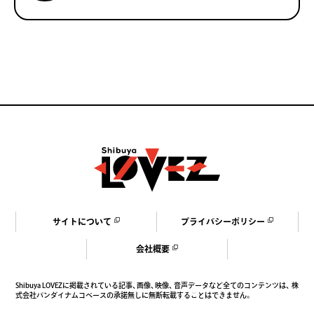
サ
イ
ト
に
つ
い
て
プ
ラ
イ
バ
シ
ー
ポ
リ
シ
ー
会
社
概
要
Shibuya LOVEZに掲載されている記事、画像、映像、音声データなど全てのコンテンツは、
株
式会社バンダイナムコベースの承諾無しに無断転載することはできません。