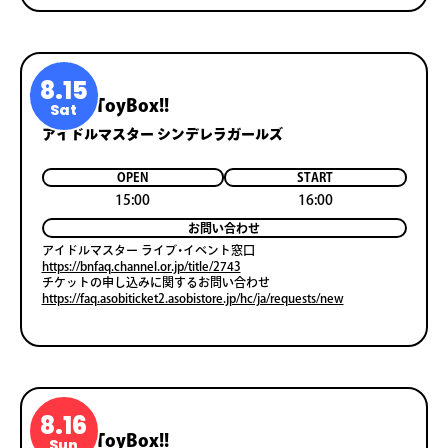
8.15
Popʼn ToyBox!!
Sat
アイドルマスター シンデレラガールズ
OPEN
START
15:00
16:00
お問い合わせ
アイドルマスター ライブ・イベント窓口
https://bnfaq.channel.or.jp/title/2743
チケットの申し込みに関するお問い合わせ
https://faq.asobiticket2.asobistore.jp/hc/ja/requests/new
8.16
Popʼn ToyBox!!
Sun