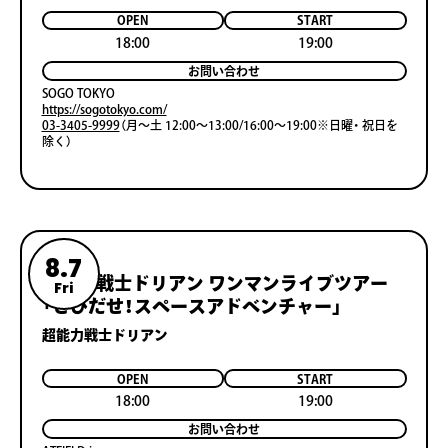
OPEN
START
18:00
19:00
お問い合わせ
SOGO TOKYO
https://sogotokyo.com/
03-3405-9999
（月〜土 12:00〜13:00/16:00〜19:00※日曜・ 祝日を
除く）
8.7
超能力戦士ドリアン ワンマンライブツアー
Fri
「とびだせ！スペースアドベンチャー」
超能力戦士ドリアン
OPEN
START
18:00
19:00
お問い合わせ