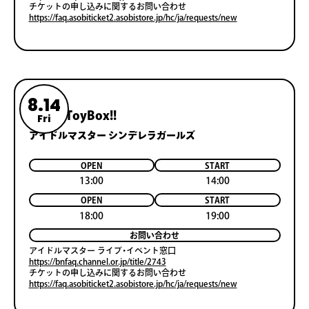
チケットの申し込みに関するお問い合わせ
https://faq.asobiticket2.asobistore.jp/hc/ja/requests/new
8.14
Popʼn ToyBox!!
Fri
アイドルマスター シンデレラガールズ
OPEN
START
13:00
14:00
OPEN
START
18:00
19:00
お問い合わせ
アイドルマスター ライブ・イベント窓口
https://bnfaq.channel.or.jp/title/2743
チケットの申し込みに関するお問い合わせ
https://faq.asobiticket2.asobistore.jp/hc/ja/requests/new