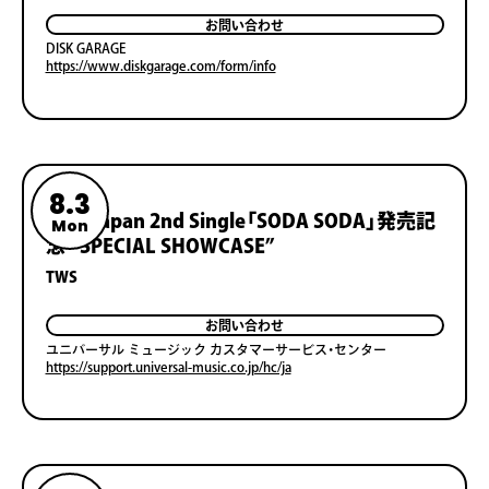
お問い合わせ
DISK GARAGE
https://www.diskgarage.com/form/info
8.3
TWS Japan 2nd Single「SODA SODA」発売記
Mon
念 “SPECIAL SHOWCASE”
TWS
お問い合わせ
ユニバーサル ミュージック カスタマーサービス・センター
https://support.universal-music.co.jp/hc/ja