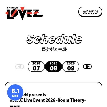
M
e
n
u
N
e
w
s
お知ら
S
c
h
e
d
u
l
e
S
c
h
e
d
u
l
e
スケジュー
スケジュール
F
a
c
i
l
i
t
y
施設紹
F
l
o
o
r
M
a
p
2026
2026
2026
フロアマッ
07
08
09
F
A
Q
よくある質
A
c
c
e
s
s
8.1
交通アクセ
LAWSON presents
Sat
雨宮天 Live Event 2026 -Room Theory-
主催者様へ
雨宮天