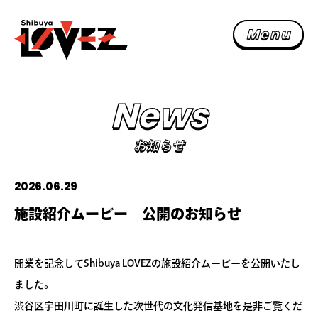
M
e
n
u
N
e
w
s
お知ら
N
e
w
s
S
c
h
e
d
u
l
e
スケジュー
お知らせ
F
a
c
i
l
i
t
y
施設紹
2026.06.29
F
l
o
o
r
M
a
p
フロアマッ
施設紹介ムービー 公開のお知らせ
F
A
Q
よくある質
A
c
c
e
s
s
開業を記念してShibuya LOVEZの施設紹介ムービーを公開いたし
交通アクセ
ました。
主催者様へ
渋谷区宇田川町に誕生した次世代の文化発信基地を是非ご覧くだ