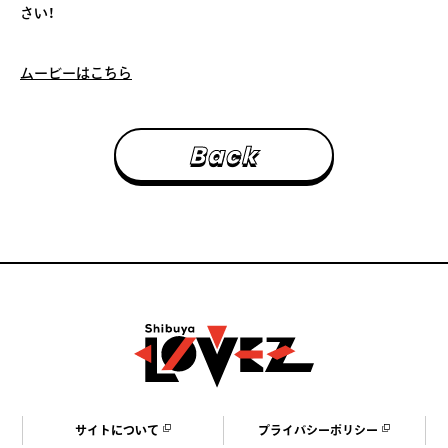
さい！
ムービーはこちら
B
a
c
k
サ
イ
ト
に
つ
い
て
プ
ラ
イ
バ
シ
ー
ポ
リ
シ
ー