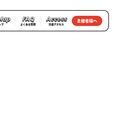
M
a
p
F
A
Q
A
c
c
e
s
s
主催者様へ
ップ
よくある質問
交通アクセス