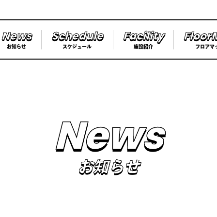
N
e
w
s
S
c
h
e
d
u
l
e
F
a
c
i
l
i
t
y
F
l
o
o
r
お知らせ
スケジュール
施設紹介
フロアマ
N
e
w
s
お知らせ