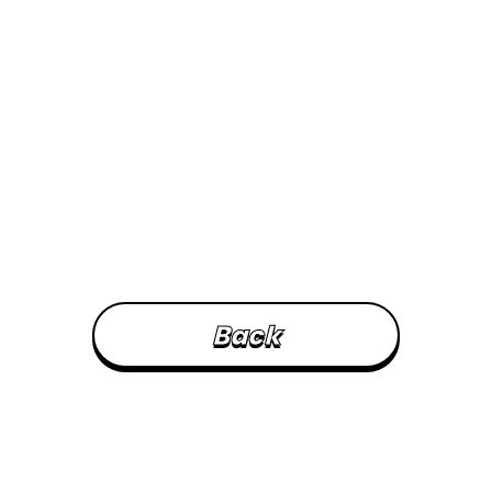
B
a
c
k