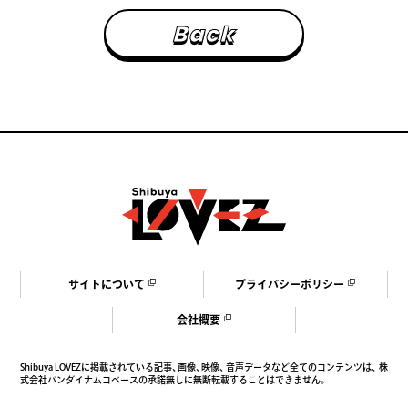
B
a
c
k
サ
イ
ト
に
つ
い
て
プ
ラ
イ
バ
シ
ー
ポ
リ
シ
ー
会
社
概
要
Shibuya LOVEZに掲載されている記事、画像、映像、音声データなど全てのコンテンツは、
株
式会社バンダイナムコベースの承諾無しに無断転載することはできません。