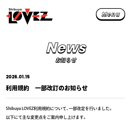
M
e
n
u
N
e
w
s
お知ら
N
e
w
s
S
c
h
e
d
u
l
e
スケジュー
お知らせ
F
a
c
i
l
i
t
y
施設紹
2026.01.15
F
l
o
o
r
M
a
p
フロアマッ
利用規約 一部改訂のお知らせ
F
A
Q
よくある質
A
c
c
e
s
s
Shibuya LOVEZ利用規約について、一部改定を行いました。
交通アクセ
以下にて主な変更点をご案内申し上げます。
主催者様へ